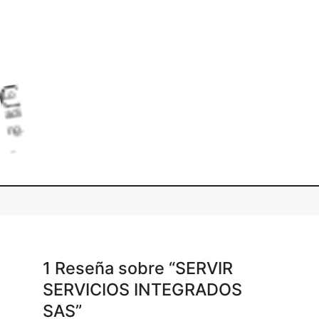
L
o
d
g
a
1 Reseña
sobre
“SERVIR
SERVICIOS INTEGRADOS
SAS”