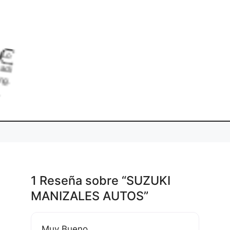
L
i
.
a
1 Reseña
sobre
“SUZUKI
MANIZALES AUTOS”
Muy Bueno