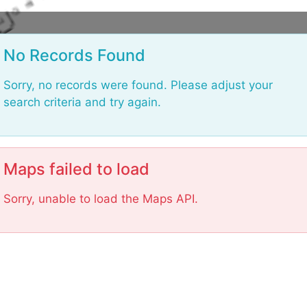
L
o
a
d
No Records Found
i
n
g
Sorry, no records were found. Please adjust your
.
.
search criteria and try again.
.
Maps failed to load
Sorry, unable to load the Maps API.