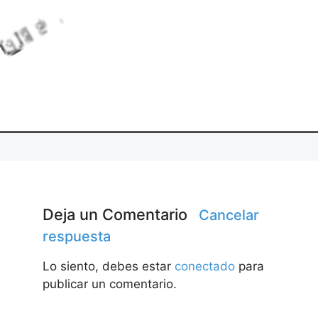
o
d
n
g
.
L
i
a
.
.
Deja un Comentario
Cancelar
respuesta
Lo siento, debes estar
conectado
para
publicar un comentario.