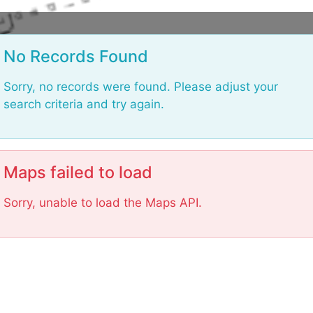
L
o
a
No Records Found
d
i
Sorry, no records were found. Please adjust your
n
g
search criteria and try again.
.
.
.
Maps failed to load
Sorry, unable to load the Maps API.