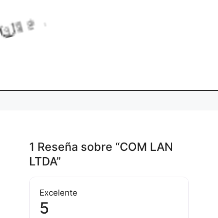
L
o
a
d
n
g
.
i
.
.
1 Reseña
sobre
“COM LAN
LTDA”
Excelente
5