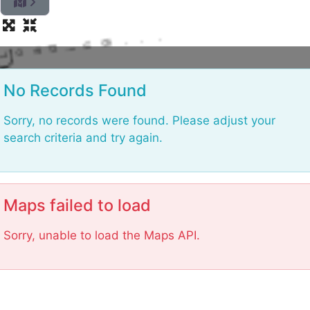
L
o
a
No Records Found
d
i
Sorry, no records were found. Please adjust your
n
g
search criteria and try again.
.
.
.
Maps failed to load
Sorry, unable to load the Maps API.