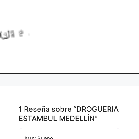
L
o
a
d
n
g
.
i
.
.
1 Reseña
sobre
“DROGUERIA
ESTAMBUL MEDELLÍN”
Muy Bueno