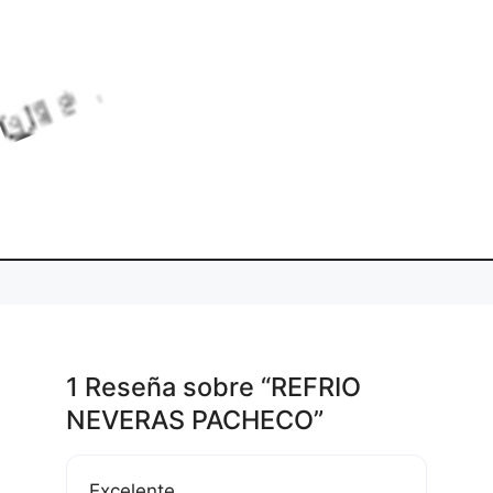
L
o
a
d
n
g
.
i
.
.
1 Reseña
sobre
“REFRIO
NEVERAS PACHECO”
Excelente