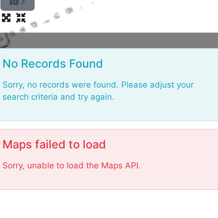
L
o
a
No Records Found
d
i
n
Sorry, no records were found. Please adjust your
g
search criteria and try again.
.
.
.
Maps failed to load
Sorry, unable to load the Maps API.