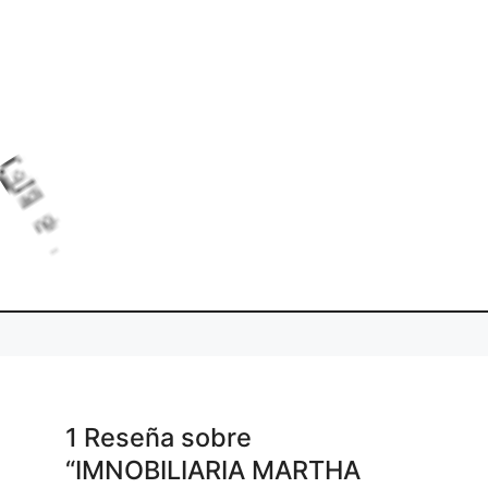
L
o
d
i
g
.
a
n
1 Reseña
sobre
“IMNOBILIARIA MARTHA