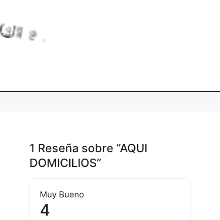
L
o
a
n
di
g.
..
1 Reseña
sobre
“AQUI
DOMICILIOS”
Muy Bueno
4