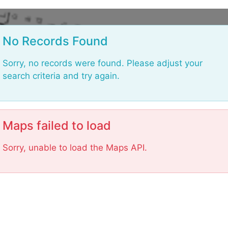
L
o
No Records Found
a
d
Sorry, no records were found. Please adjust your
i
search criteria and try again.
n
g
.
.
Maps failed to load
.
Sorry, unable to load the Maps API.