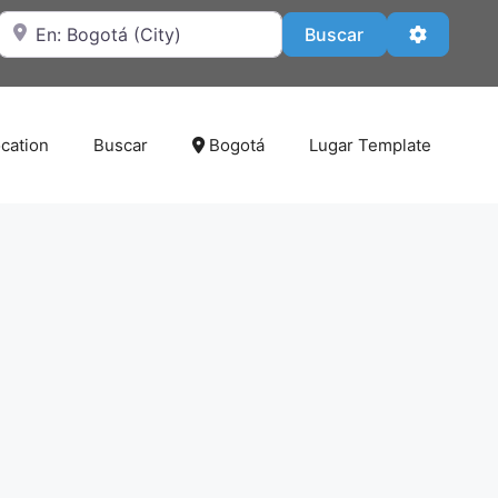
Cerca de
Buscar
Advanced
Buscar
cation
Buscar
Bogotá
Lugar Template