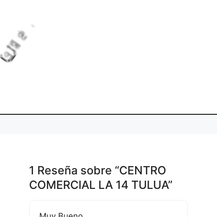
i
.
L
o
d
g
.
a
n
.
1 Reseña
sobre
“CENTRO
COMERCIAL LA 14 TULUA”
Muy Bueno