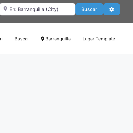
Cerca de
Buscar
Advanced
Buscar
on
Buscar
Barranquilla
Lugar Template