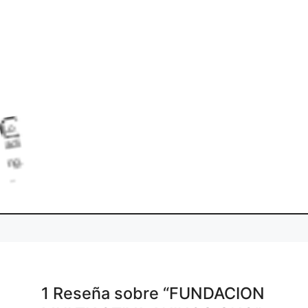
L
o
d
i
g
.
a
1 Reseña
sobre
“FUNDACION