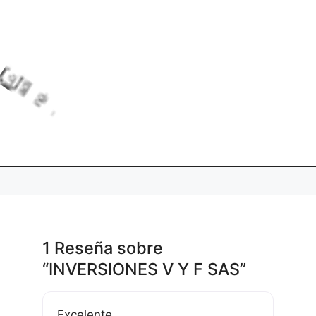
L
o
d
i
g
.
a
n
1 Reseña
sobre
“INVERSIONES V Y F SAS”
Excelente