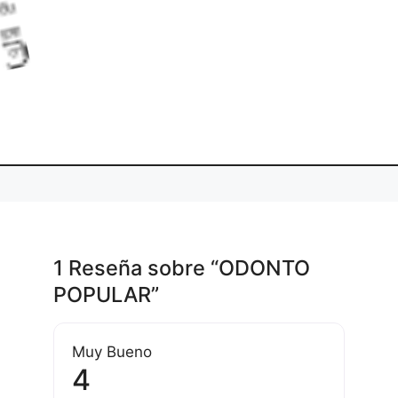
a
g
L
o
d
i
.
1 Reseña
sobre
“ODONTO
POPULAR”
Muy Bueno
4