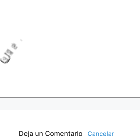
i
.
L
o
d
g
.
a
n
.
Deja un Comentario
Cancelar