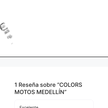
L
o
d
i
g
.
a
n
1 Reseña
sobre
“COLORS
MOTOS MEDELLÍN”
Excelente