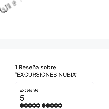
o
d
n
g
.
L
i
a
.
.
1 Reseña
sobre
“EXCURSIONES NUBIA”
Excelente
5