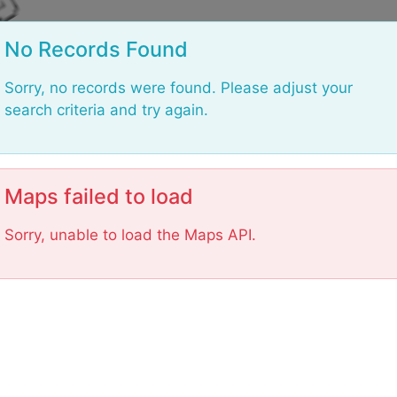
L
o
a
d
No Records Found
i
n
g
Sorry, no records were found. Please adjust your
.
.
search criteria and try again.
.
Maps failed to load
Sorry, unable to load the Maps API.