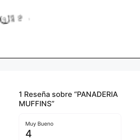
L
o
a
d
n
g
.
i
.
.
1 Reseña
sobre
“PANADERIA
MUFFINS”
Muy Bueno
4