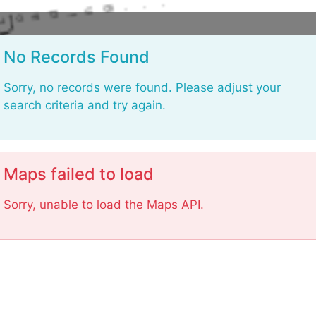
L
o
a
No Records Found
d
i
Sorry, no records were found. Please adjust your
n
search criteria and try again.
g
.
.
.
Maps failed to load
Sorry, unable to load the Maps API.