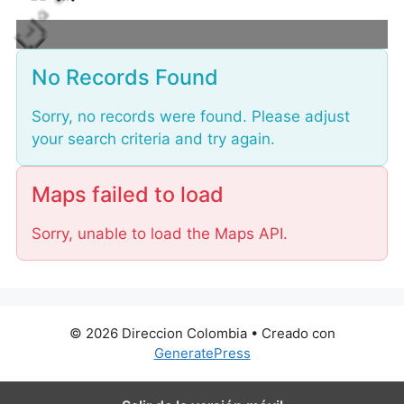
L
o
a
No Records Found
d
i
n
Sorry, no records were found. Please adjust
g
your search criteria and try again.
.
.
.
Maps failed to load
Sorry, unable to load the Maps API.
© 2026 Direccion Colombia
• Creado con
GeneratePress