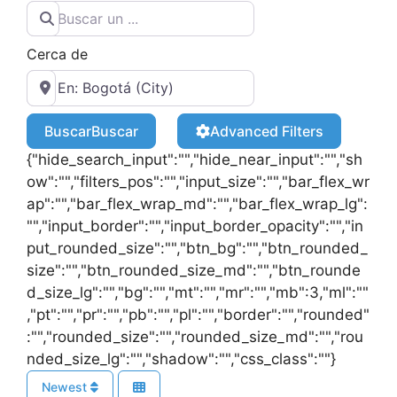
Cerca de
Buscar
Buscar
Advanced Filters
{"hide_search_input":"","hide_near_input":"","sh
ow":"","filters_pos":"","input_size":"","bar_flex_wr
ap":"","bar_flex_wrap_md":"","bar_flex_wrap_lg":
"","input_border":"","input_border_opacity":"","in
put_rounded_size":"","btn_bg":"","btn_rounded_
size":"","btn_rounded_size_md":"","btn_rounde
d_size_lg":"","bg":"","mt":"","mr":"","mb":3,"ml":""
,"pt":"","pr":"","pb":"","pl":"","border":"","rounded"
:"","rounded_size":"","rounded_size_md":"","rou
nded_size_lg":"","shadow":"","css_class":""}
Newest